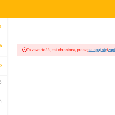
m.pl
FIRMA
SZYBKIE ODNOŚNIKI
P
5
KURSY
BLOG
BEZPŁATNE MATERIAŁY
MOTY
O sprzedawcy
FAQs
Po
O nas
Motywy na maturę
R
8
tabela
Blog
Po
Ta zawartość jest chroniona, proszę
zaloguj się
i
zapi
Motywy literackie –
ap
Kontakt
wpisz motyw
09 
5
Dodaj opracowanie
Opracowanie pytań na
pytania na maturę ustną
maturę z polskiego od
z polskiego
2023