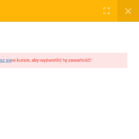
0
Rejestruj
Zaloguj
RYWATNOŚĆ
OSTATNIE PODKASTY
WY, ROZPRAWKI
WSPÓŁPRACA
SKLEP
lityka prywatności
11 Literatur wojny i
okupacji
egulamin
10 XX-lecie
lityka Prywatności
sz się
w kursie, aby wyświetlić tę zawartość!
międzywojenne
likacji
Młoda Polska
Polityka prywatności