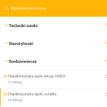
Masz pytania w sprawie SKLEPU?
sklep@wiedzazwami.co
Techniki nauki
sklep@wiedzazwami.com.pl
1
Starożytność
1
Średniowiecze
Charakterystyka epoki lekcja VIDEO
12 minuty
Charakterystyka epoki notatka
10 minuty