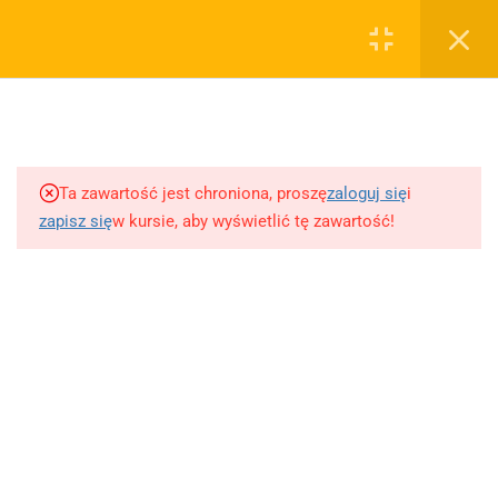
0
Rejestruj
Zaloguj
5
Techniki nauki
sklep@wiedzazwami.com.pl
Ta zawartość jest chroniona, proszę
zaloguj się
i
18
Starożytność
zapisz się
w kursie, aby wyświetlić tę zawartość!
FIRMA
15
Średniowiecze
O sprzedawcy
O nas
10
Renesans czyli odrodzenie
Blog
Kontakt
5
Barok
Dodaj opracowanie pytania na maturę ustną z polskiego