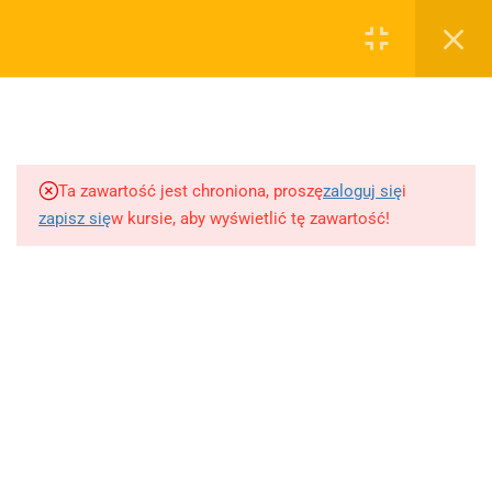
0
Rejestruj
Zaloguj
5
Techniki nauki
sklep@wiedzazwami.com.pl
Ta zawartość jest chroniona, proszę
zaloguj się
i
18
Starożytność
zapisz się
w kursie, aby wyświetlić tę zawartość!
FIRMA
15
Średniowiecze
O sprzedawcy
O nas
10
Renesans czyli odrodzenie
Blog
Kontakt
5
Barok
Dodaj opracowanie pytania na maturę ustną z polskiego