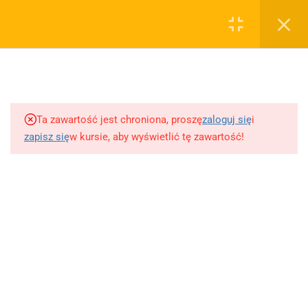
0
Rejestruj
Zaloguj
5
Techniki nauki
sklep@wiedzazwami.com.pl
Ta zawartość jest chroniona, proszę
zaloguj się
i
18
Starożytność
zapisz się
w kursie, aby wyświetlić tę zawartość!
FIRMA
15
Średniowiecze
O sprzedawcy
O nas
10
Renesans czyli odrodzenie
Blog
Kontakt
5
Barok
Dodaj opracowanie pytania na maturę ustną z polskiego