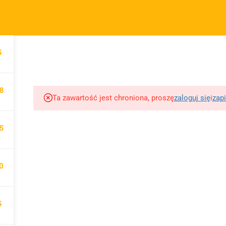
m.pl
FIRMA
SZYBKIE ODNOŚNIKI
P
5
KURSY
BLOG
BEZPŁATNE MATERIAŁY
MOTY
O sprzedawcy
FAQs
Po
O nas
Motywy na maturę
R
8
tabela
Blog
Po
Ta zawartość jest chroniona, proszę
zaloguj się
i
zapi
Motywy literackie –
ap
Kontakt
wpisz motyw
09 
5
Dodaj opracowanie
Opracowanie pytań na
pytania na maturę ustną
maturę z polskiego od
z polskiego
0
2023
5