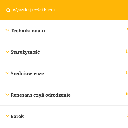
Masz pytania w sprawie SKLEPU?
sklep@wiedzazwami.co
Techniki nauki
sklep@wiedzazwami.com.pl
1
Starożytność
1
Średniowiecze
1
Renesans czyli odrodzenie
Barok