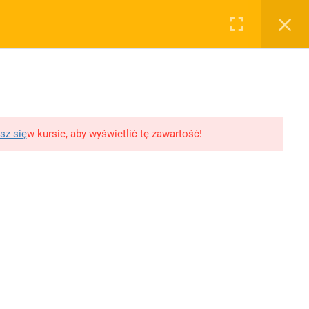
0
Rejestruj
Zaloguj
RYWATNOŚĆ
OSTATNIE PODKASTY
WY, ROZPRAWKI
WSPÓŁPRACA
SKLEP
lityka prywatności
11 Literatur wojny i
okupacji
egulamin
10 XX-lecie
lityka Prywatności
sz się
w kursie, aby wyświetlić tę zawartość!
międzywojenne
likacji
Młoda Polska
Polityka prywatności