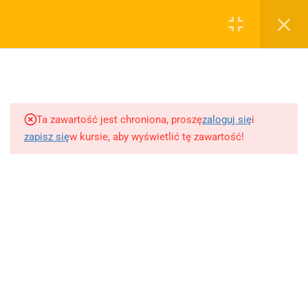
0
Rejestruj
Zaloguj
5
Techniki nauki
sklep@wiedzazwami.com.pl
Ta zawartość jest chroniona, proszę
zaloguj się
i
18
Starożytność
zapisz się
w kursie, aby wyświetlić tę zawartość!
FIRMA
15
Średniowiecze
O sprzedawcy
O nas
10
Renesans czyli odrodzenie
Blog
Kontakt
5
Barok
Dodaj opracowanie pytania na maturę ustną z polskiego