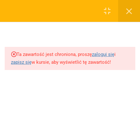
0
Rejestruj
Zaloguj
5
Techniki nauki
sklep@wiedzazwami.com.pl
Ta zawartość jest chroniona, proszę
zaloguj się
i
18
Starożytność
zapisz się
w kursie, aby wyświetlić tę zawartość!
FIRMA
15
Średniowiecze
O sprzedawcy
O nas
10
Renesans czyli odrodzenie
Blog
Kontakt
5
Barok
Dodaj opracowanie pytania na maturę ustną z polskiego