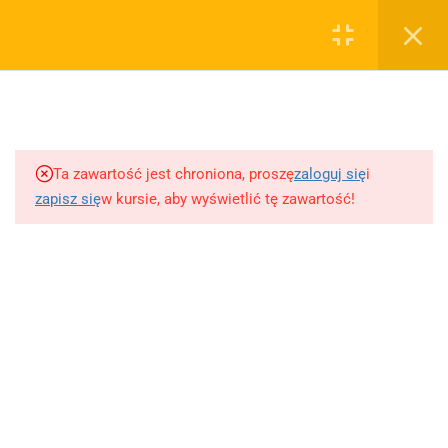
0
Rejestruj
Zaloguj
5
Techniki nauki
sklep@wiedzazwami.com.pl
Ta zawartość jest chroniona, proszę
zaloguj się
i
18
Starożytność
zapisz się
w kursie, aby wyświetlić tę zawartość!
FIRMA
15
Średniowiecze
O sprzedawcy
O nas
10
Renesans czyli odrodzenie
Blog
Kontakt
5
Barok
Dodaj opracowanie pytania na maturę ustną z polskiego