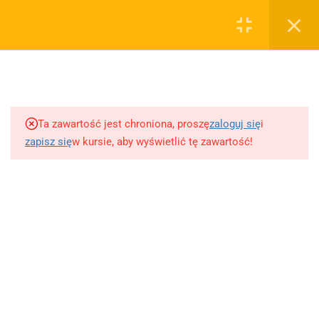
0
Rejestruj
Zaloguj
5
Techniki nauki
sklep@wiedzazwami.com.pl
Ta zawartość jest chroniona, proszę
zaloguj się
i
18
Starożytność
zapisz się
w kursie, aby wyświetlić tę zawartość!
FIRMA
15
Średniowiecze
O sprzedawcy
O nas
10
Renesans czyli odrodzenie
Blog
Kontakt
5
Barok
Dodaj opracowanie pytania na maturę ustną z polskiego