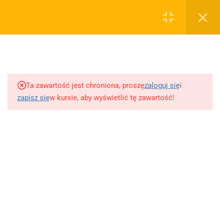
0
Rejestruj
Zaloguj
5
Techniki nauki
sklep@wiedzazwami.com.pl
Ta zawartość jest chroniona, proszę
zaloguj się
i
18
Starożytność
zapisz się
w kursie, aby wyświetlić tę zawartość!
FIRMA
15
Średniowiecze
O sprzedawcy
O nas
10
Renesans czyli odrodzenie
Blog
Kontakt
5
Barok
Dodaj opracowanie pytania na maturę ustną z polskiego