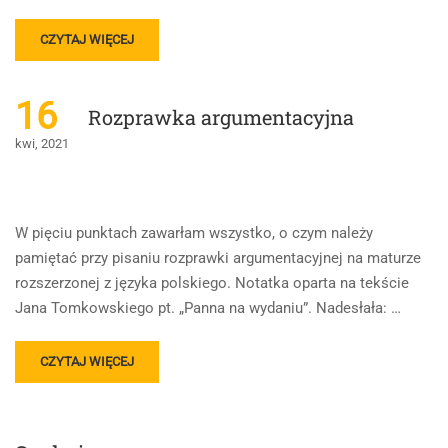
READ
CZYTAJ WIĘCEJ
MORE
ABOUT
FUNKCJE
16
Rozprawka argumentacyjna
JĘZYKOWE
kwi, 2021
W pięciu punktach zawarłam wszystko, o czym należy
pamiętać przy pisaniu rozprawki argumentacyjnej na maturze
rozszerzonej z języka polskiego. Notatka oparta na tekście
Jana Tomkowskiego pt. „Panna na wydaniu”. Nadesłała: …
READ
CZYTAJ WIĘCEJ
MORE
ABOUT
ROZPRAWKA
ARGUMENTACYJNA