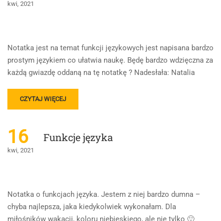
kwi, 2021
Notatka jest na temat funkcji językowych jest napisana bardzo
prostym językiem co ułatwia naukę. Będę bardzo wdzięczna za
każdą gwiazdę oddaną na tę notatkę ? Nadesłała: Natalia
READ
CZYTAJ WIĘCEJ
MORE
ABOUT
NAUKA
16
Funkcje języka
O
JĘZYKU
kwi, 2021
Notatka o funkcjach języka. Jestem z niej bardzo dumna –
chyba najlepsza, jaka kiedykolwiek wykonałam. Dla
miłośników wakacji, koloru niebieskiego, ale nie tylko 🙂