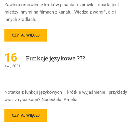
Zawiera omówienie kroków pisania rozprawki , oparta jest
między innymi na filmach z kanału ,,Wiedza z wami” , ale i
innych źródłach. …
READ
CZYTAJ WIĘCEJ
MORE
ABOUT
ROZPRAWKA-
16
Funkcje językowe ???
JAK
PISAĆ,
kwi, 2021
WAŻNE
INFORMACJE
Notatka z funkcji językowych – krótkie wyjaśnienie i przykłady
wraz z rysunkami? Nadesłała: Amelia
READ
CZYTAJ WIĘCEJ
MORE
ABOUT