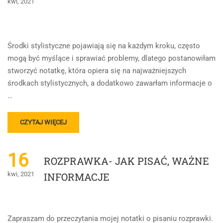
kwi, 2021
Środki stylistyczne pojawiają się na każdym kroku, często
mogą być myślące i sprawiać problemy, dlatego postanowiłam
stworzyć notatkę, która opiera się na najważniejszych
środkach stylistycznych, a dodatkowo zawarłam informacje o
…
READ
CZYTAJ WIĘCEJ
MORE
ABOUT
ŚRODKI
16
ROZPRAWKA- JAK PISAĆ, WAŻNE
STYLISTYCZNE
I
kwi, 2021
INFORMACJE
TYPY
LIRYKI
Zapraszam do przeczytania mojej notatki o pisaniu rozprawki.