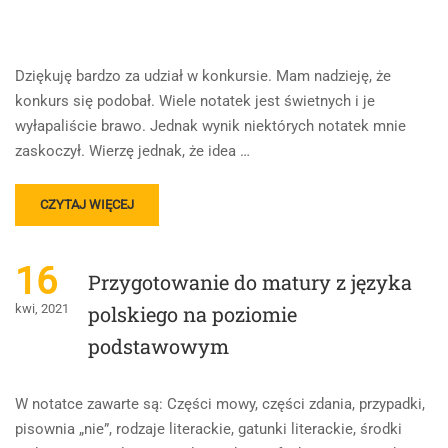
Dziękuję bardzo za udział w konkursie. Mam nadzieję, że
konkurs się podobał. Wiele notatek jest świetnych i je
wyłapaliście brawo. Jednak wynik niektórych notatek mnie
zaskoczył. Wierzę jednak, że idea …
READ
CZYTAJ WIĘCEJ
MORE
ABOUT
PODSUMOWANIE
16
Przygotowanie do matury z języka
KONKURSU
I
kwi, 2021
polskiego na poziomie
REZULTATY
podstawowym
W notatce zawarte są: Części mowy, części zdania, przypadki,
pisownia „nie”, rodzaje literackie, gatunki literackie, środki