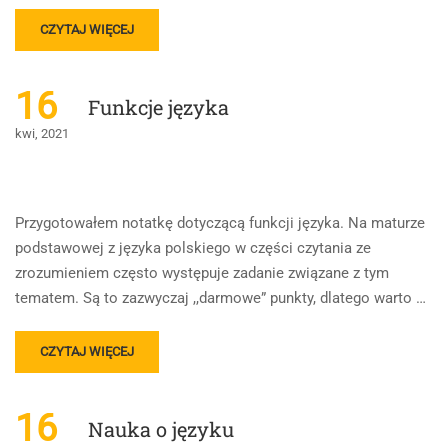
READ
CZYTAJ WIĘCEJ
MORE
ABOUT
NAJWAŻNIEJSZE
16
Funkcje języka
ZAGADNIENIA
DO
kwi, 2021
MATURY
Przygotowałem notatkę dotyczącą funkcji języka. Na maturze
podstawowej z języka polskiego w części czytania ze
zrozumieniem często występuje zadanie związane z tym
tematem. Są to zazwyczaj ,,darmowe” punkty, dlatego warto …
READ
CZYTAJ WIĘCEJ
MORE
ABOUT
FUNKCJE
16
Nauka o języku
JĘZYKA