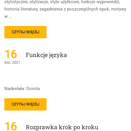
stylistyczne, stylizacje, style użytkowe, funkcje wypowiedzi,
historia literatury, zagadnienia z poszczególnych epok, motywy
w …
READ
CZYTAJ WIĘCEJ
MORE
ABOUT
PRZYGOTOWANIE
16
Funkcje języka
DO
MATURY
kwi, 2021
Z
JĘZYKA
POLSKIEGO
NA
Nadesłała: Dorota
POZIOMIE
PODSTAWOWYM
READ
CZYTAJ WIĘCEJ
MORE
ABOUT
FUNKCJE
16
Rozprawka krok po kroku
JĘZYKA