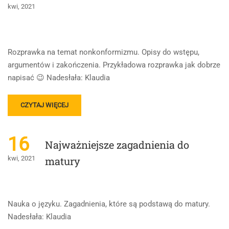
kwi, 2021
Rozprawka na temat nonkonformizmu. Opisy do wstępu,
argumentów i zakończenia. Przykładowa rozprawka jak dobrze
napisać 😉 Nadesłała: Klaudia
READ
CZYTAJ WIĘCEJ
MORE
ABOUT
ROZPRAWKA
16
Najważniejsze zagadnienia do
KROK
PO
kwi, 2021
matury
KROKU
Nauka o języku. Zagadnienia, które są podstawą do matury.
Nadesłała: Klaudia