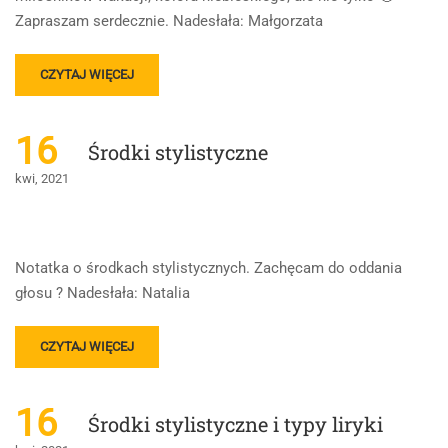
Zapraszam serdecznie. Nadesłała: Małgorzata
READ
CZYTAJ WIĘCEJ
MORE
ABOUT
FUNKCJE
16
Środki stylistyczne
JĘZYKA
kwi, 2021
Notatka o środkach stylistycznych. Zachęcam do oddania
głosu ? Nadesłała: Natalia
READ
CZYTAJ WIĘCEJ
MORE
ABOUT
ŚRODKI
16
Środki stylistyczne i typy liryki
STYLISTYCZNE