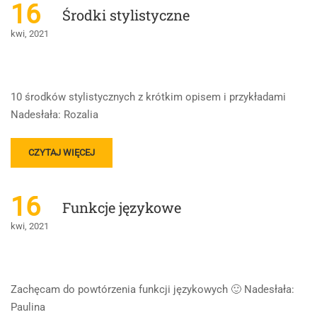
FUNKCJE
16
Środki stylistyczne
JĘZYKOWE
???
kwi, 2021
10 środków stylistycznych z krótkim opisem i przykładami
Nadesłała: Rozalia
READ
CZYTAJ WIĘCEJ
MORE
ABOUT
ŚRODKI
16
Funkcje językowe
STYLISTYCZNE
kwi, 2021
Zachęcam do powtórzenia funkcji językowych 🙂 Nadesłała:
Paulina