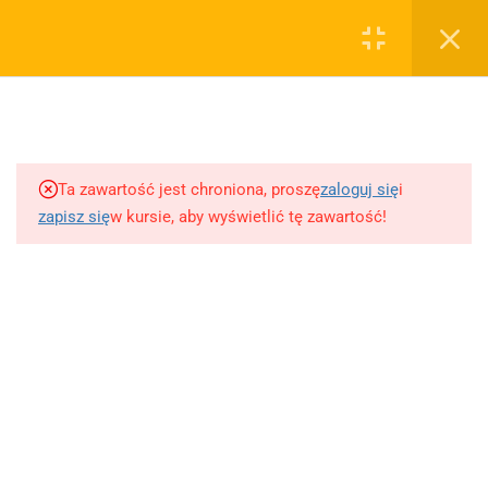
0
Rejestruj
Zaloguj
5
Techniki nauki
sklep@wiedzazwami.com.pl
Ta zawartość jest chroniona, proszę
zaloguj się
i
18
Starożytność
zapisz się
w kursie, aby wyświetlić tę zawartość!
FIRMA
15
Średniowiecze
O sprzedawcy
O nas
10
Renesans czyli odrodzenie
Blog
Kontakt
5
Barok
Dodaj opracowanie pytania na maturę ustną z polskiego