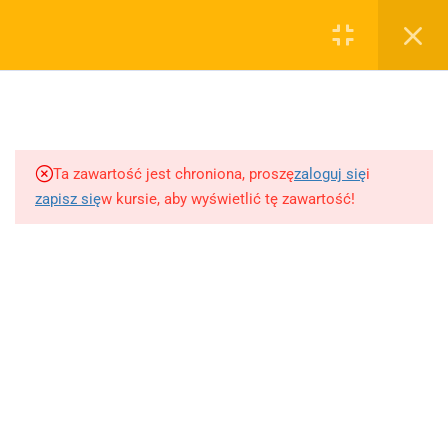
0
Rejestruj
Zaloguj
5
Techniki nauki
sklep@wiedzazwami.com.pl
Ta zawartość jest chroniona, proszę
zaloguj się
i
18
Starożytność
zapisz się
w kursie, aby wyświetlić tę zawartość!
FIRMA
15
Średniowiecze
O sprzedawcy
O nas
10
Renesans czyli odrodzenie
Blog
Kontakt
5
Barok
Dodaj opracowanie pytania na maturę ustną z polskiego