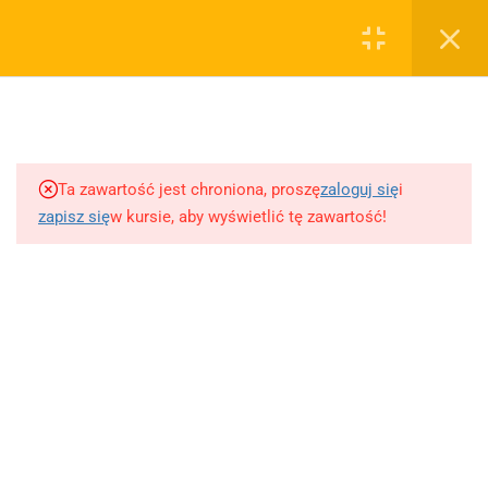
0
Rejestruj
Zaloguj
5
Techniki nauki
sklep@wiedzazwami.com.pl
Ta zawartość jest chroniona, proszę
zaloguj się
i
18
Starożytność
zapisz się
w kursie, aby wyświetlić tę zawartość!
FIRMA
15
Średniowiecze
O sprzedawcy
O nas
10
Renesans czyli odrodzenie
Blog
Kontakt
5
Barok
Dodaj opracowanie pytania na maturę ustną z polskiego