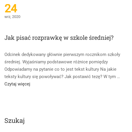
24
wrz, 2020
Jak pisać rozprawkę w szkole średniej?
Odcinek dedykowany głównie pierwszym rocznikom szkoły
średniej. Wyjaśniamy podstawowe różnice pomiędzy
Odpowiadamy na pytanie co to jest tekst kultury Na jakie
teksty kultury się powoływać? Jak postawić tezę? W tym …
Read
Czytaj więcej
more
about
Jak
pisać
Szukaj
rozprawkę
w