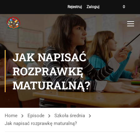
Rejestruj
Zaloguj
0
JAK NAPISAĆ
ROZPRAWKĘ
MATURALNĄ?
Home
Episode
Szkoła średnia
Jak napisać rozprawkę maturalną?