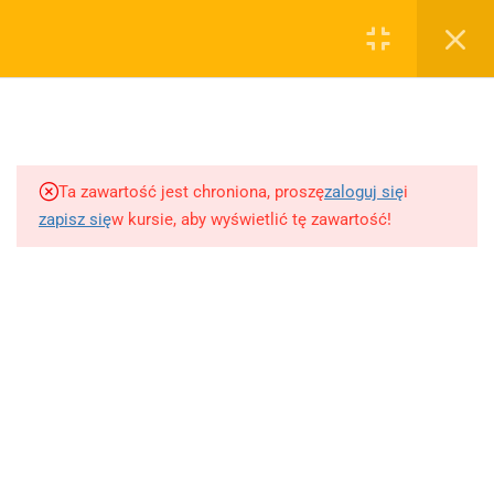
0
Rejestruj
Zaloguj
5
Techniki nauki
sklep@wiedzazwami.com.pl
Ta zawartość jest chroniona, proszę
zaloguj się
i
18
Starożytność
zapisz się
w kursie, aby wyświetlić tę zawartość!
FIRMA
15
Średniowiecze
O sprzedawcy
O nas
10
Renesans czyli odrodzenie
Blog
Kontakt
5
Barok
Dodaj opracowanie pytania na maturę ustną z polskiego