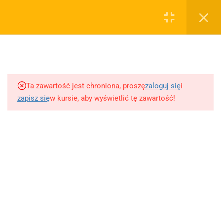
0
Rejestruj
Zaloguj
5
Techniki nauki
sklep@wiedzazwami.com.pl
Ta zawartość jest chroniona, proszę
zaloguj się
i
18
Starożytność
zapisz się
w kursie, aby wyświetlić tę zawartość!
FIRMA
15
Średniowiecze
O sprzedawcy
O nas
10
Renesans czyli odrodzenie
Blog
Kontakt
5
Barok
Dodaj opracowanie pytania na maturę ustną z polskiego