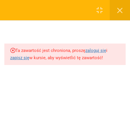
0
Rejestruj
Zaloguj
5
Techniki nauki
sklep@wiedzazwami.com.pl
Ta zawartość jest chroniona, proszę
zaloguj się
i
18
Starożytność
zapisz się
w kursie, aby wyświetlić tę zawartość!
FIRMA
15
Średniowiecze
O sprzedawcy
O nas
10
Renesans czyli odrodzenie
Blog
Kontakt
5
Barok
Dodaj opracowanie pytania na maturę ustną z polskiego