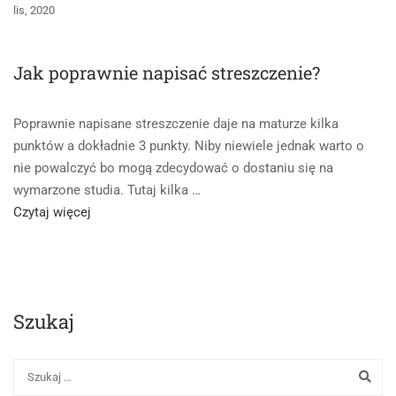
lis, 2020
Jak poprawnie napisać streszczenie?
Poprawnie napisane streszczenie daje na maturze kilka
punktów a dokładnie 3 punkty. Niby niewiele jednak warto o
nie powalczyć bo mogą zdecydować o dostaniu się na
wymarzone studia. Tutaj kilka …
Read
Czytaj więcej
more
about
Jak
poprawnie
Szukaj
napisać
streszczenie?