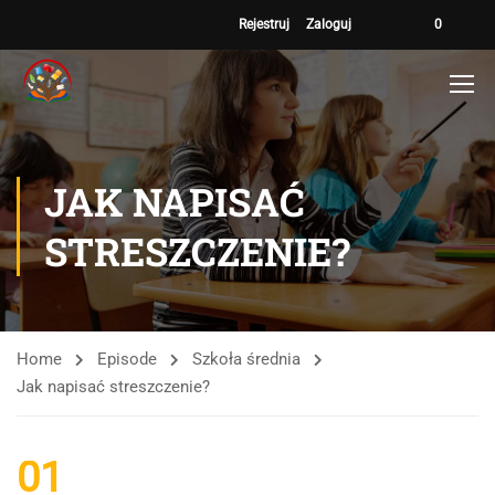
Rejestruj
Zaloguj
0
JAK NAPISAĆ
STRESZCZENIE?
Home
Episode
Szkoła średnia
Jak napisać streszczenie?
01