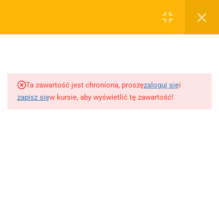
0
Rejestruj
Zaloguj
5
Techniki nauki
sklep@wiedzazwami.com.pl
Ta zawartość jest chroniona, proszę
zaloguj się
i
18
Starożytność
zapisz się
w kursie, aby wyświetlić tę zawartość!
FIRMA
15
Średniowiecze
O sprzedawcy
O nas
10
Renesans czyli odrodzenie
Blog
Kontakt
5
Barok
Dodaj opracowanie pytania na maturę ustną z polskiego