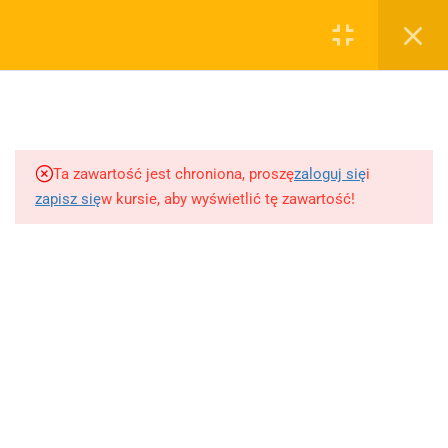
0
Rejestruj
Zaloguj
5
Techniki nauki
sklep@wiedzazwami.com.pl
Ta zawartość jest chroniona, proszę
zaloguj się
i
18
Starożytność
zapisz się
w kursie, aby wyświetlić tę zawartość!
FIRMA
15
Średniowiecze
O sprzedawcy
O nas
10
Renesans czyli odrodzenie
Blog
Kontakt
5
Barok
Dodaj opracowanie pytania na maturę ustną z polskiego