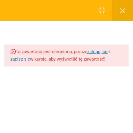
0
Rejestruj
Zaloguj
5
Techniki nauki
sklep@wiedzazwami.com.pl
Ta zawartość jest chroniona, proszę
zaloguj się
i
18
Starożytność
zapisz się
w kursie, aby wyświetlić tę zawartość!
FIRMA
15
Średniowiecze
O sprzedawcy
O nas
10
Renesans czyli odrodzenie
Blog
Kontakt
5
Barok
Dodaj opracowanie pytania na maturę ustną z polskiego