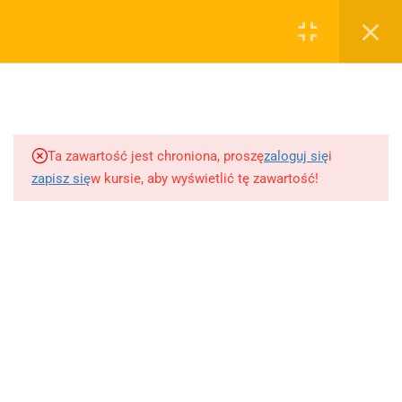
0
Rejestruj
Zaloguj
5
Techniki nauki
sklep@wiedzazwami.com.pl
Ta zawartość jest chroniona, proszę
zaloguj się
i
18
Starożytność
zapisz się
w kursie, aby wyświetlić tę zawartość!
FIRMA
15
Średniowiecze
O sprzedawcy
O nas
10
Renesans czyli odrodzenie
Blog
Kontakt
5
Barok
Dodaj opracowanie pytania na maturę ustną z polskiego