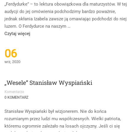
„Ferdydurke” – to lektura obowiązkowa dla maturzystów. W tej
audycji do jej omówienia podchodzimy bardzo poważnie,
jednak skłania Izabela zawsze ją omawiając podchodzi do niej
luzem. O Ferdydurce na naszym …
Read
Czytaj więcej
more
about
06
Ferdydurke
wrz, 2020
–
Witold
Gombrowicz
„Wesele” Stanisław Wyspiański
Komentarze
0 KOMENTARZ
Stanisław Wyspiański był wizjonerem. Nie do końca
rozumianym przez ludzi mu współczesnych. Wielki patriota,
któremu ogromnie zależało na losach ojczyzny. Jeśli ci się