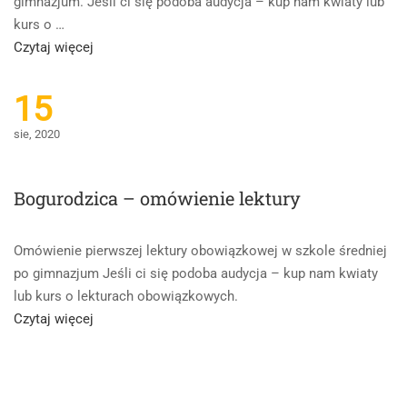
gimnazjum. Jeśli ci się podoba audycja – kup nam kwiaty lub
kurs o …
Read
Czytaj więcej
more
about
15
Jan
sie, 2020
Kochanowski
–
wybrane
Bogurodzica – omówienie lektury
utwory
Omówienie pierwszej lektury obowiązkowej w szkole średniej
po gimnazjum Jeśli ci się podoba audycja – kup nam kwiaty
lub kurs o lekturach obowiązkowych.
Read
Czytaj więcej
more
about
Bogurodzica