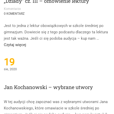
„Dziady” cz. III – omówienie lektury
Komentarze
0 KOMENTARZ
Jest to jedna z lektur obowiązkowych w szkole średniej po
gimnazjum. Dowiecie się z tego podcastu dlaczego ta lektura
jest tak ważna. Jeśli ci się podoba audycja – kup nam …
Read
Czytaj więcej
more
about
19
„Dziady”
sie, 2020
cz.
III
–
Jan Kochanowski – wybrane utwory
omówienie
lektury
W tej audycji chcę zapoznać was z wybranymi utworami Jana
Kochanowskiego, które omawiacie w szkole średniej po