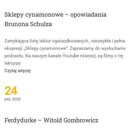
Stefan
Żeromski
Sklepy cynamonowe – opowiadania
Brunona Schulza
Zamykająca listę lektur ogwiazdkowanych , niezwykła i pełna
ekspresji „Sklepy cynamonowe”. Zapraszamy do wysłuchania
podcastu. Na naszym kanale Youtube również, są filmy o tej
lekturze:
Read
Czytaj więcej
more
about
24
Sklepy
paź, 2020
cynamonowe
–
opowiadania
Ferdydurke – Witold Gombrowicz
Brunona
Schulza