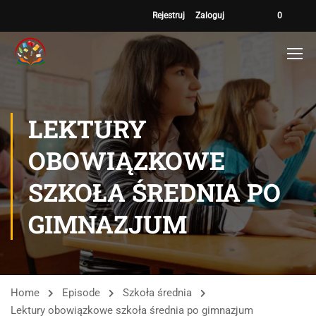
Rejestruj
Zaloguj
0
LEKTURY
OBOWIĄZKOWE
SZKOŁA ŚREDNIA PO
GIMNAZJUM
Home
Episode
Szkoła średnia
Lektury obowiązkowe szkoła średnia po gimnazjum