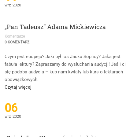
wrz, 2020
–
Bolesław
Prus.
„Pan Tadeusz” Adama Mickiewicza
Omówienie
lektury
Komentarze
0 KOMENTARZ
Czym jest epopeja? Jaki był los Jacka Soplicy? Jaka jest
fabuła lektury? Zapraszamy do wysłuchania audycji! Jeśli ci
się podoba audycja – kup nam kwiaty lub kurs o lekturach
obowiązkowych.
Read
Czytaj więcej
more
about
06
„Pan
wrz, 2020
Tadeusz”
Adama
Mickiewicza