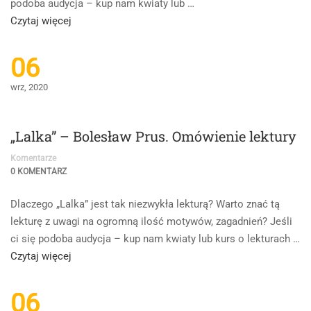
podoba audycja – kup nam kwiaty lub …
Read
Czytaj więcej
more
about
06
„Wesele”
wrz, 2020
Stanisław
Wyspiański
„Lalka” – Bolesław Prus. Omówienie lektury
Komentarze
0 KOMENTARZ
Dlaczego „Lalka” jest tak niezwykła lekturą? Warto znać tą
lekturę z uwagi na ogromną ilość motywów, zagadnień? Jeśli
ci się podoba audycja – kup nam kwiaty lub kurs o lekturach …
Read
Czytaj więcej
more
about
06
„Lalka”