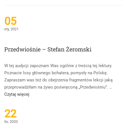
05
sty, 2021
Przedwiośnie – Stefan Żeromski
W tej audycji zapoznam Was ogólnie z treścią tej lektury.
Poznacie losy głównego bohatera, pomysły na Polskę.
Zapraszam was też do obejrzenia fragmentów lekcji jaką
przeprowadziłam na żywo poświęconą „Przedwiośniu”. …
Read
Czytaj więcej
more
about
22
Przedwiośnie
lis, 2020
–