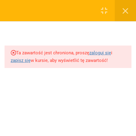
0
Rejestruj
Zaloguj
5
Techniki nauki
sklep@wiedzazwami.com.pl
Ta zawartość jest chroniona, proszę
zaloguj się
i
18
Starożytność
zapisz się
w kursie, aby wyświetlić tę zawartość!
FIRMA
15
Średniowiecze
O sprzedawcy
O nas
10
Renesans czyli odrodzenie
Blog
Kontakt
5
Barok
Dodaj opracowanie pytania na maturę ustną z polskiego