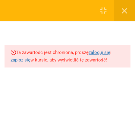
0
Rejestruj
Zaloguj
5
Techniki nauki
sklep@wiedzazwami.com.pl
Ta zawartość jest chroniona, proszę
zaloguj się
i
18
Starożytność
zapisz się
w kursie, aby wyświetlić tę zawartość!
FIRMA
15
Średniowiecze
O sprzedawcy
O nas
10
Renesans czyli odrodzenie
Blog
Kontakt
5
Barok
Dodaj opracowanie pytania na maturę ustną z polskiego