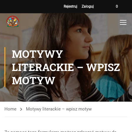
Rejestruj
Zaloguj
0
MOTYWY
LITERACKIE – WPISZ
MOTYW
Home
Motywy literackie – wpisz motyw