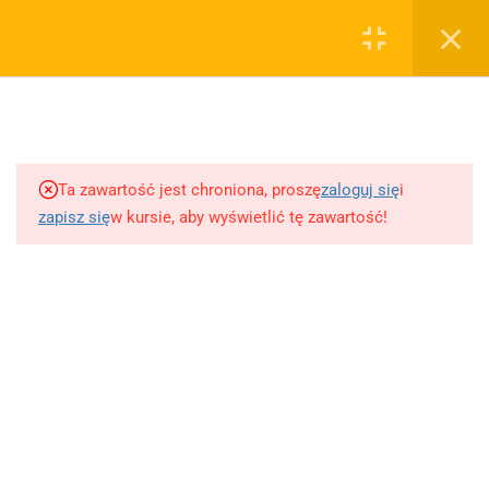
0
Rejestruj
Zaloguj
5
Techniki nauki
sklep@wiedzazwami.com.pl
Ta zawartość jest chroniona, proszę
zaloguj się
i
18
Starożytność
zapisz się
w kursie, aby wyświetlić tę zawartość!
FIRMA
15
Średniowiecze
O sprzedawcy
O nas
10
Renesans czyli odrodzenie
Blog
Kontakt
5
Barok
Dodaj opracowanie pytania na maturę ustną z polskiego