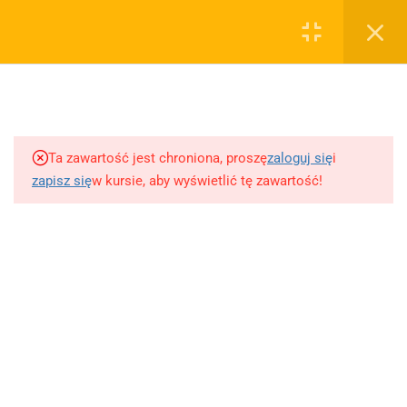
0
Rejestruj
Zaloguj
5
Techniki nauki
sklep@wiedzazwami.com.pl
Ta zawartość jest chroniona, proszę
zaloguj się
i
18
Starożytność
zapisz się
w kursie, aby wyświetlić tę zawartość!
FIRMA
15
Średniowiecze
O sprzedawcy
O nas
10
Renesans czyli odrodzenie
Blog
Kontakt
5
Barok
Dodaj opracowanie pytania na maturę ustną z polskiego