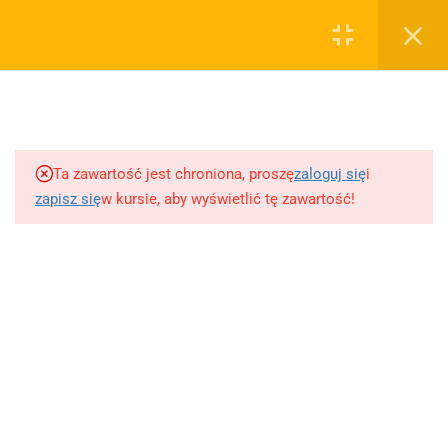
0
Rejestruj
Zaloguj
5
Techniki nauki
sklep@wiedzazwami.com.pl
Ta zawartość jest chroniona, proszę
zaloguj się
i
18
Starożytność
zapisz się
w kursie, aby wyświetlić tę zawartość!
FIRMA
15
Średniowiecze
O sprzedawcy
O nas
10
Renesans czyli odrodzenie
Blog
Kontakt
5
Barok
Dodaj opracowanie pytania na maturę ustną z polskiego