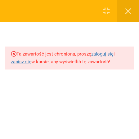
0
Rejestruj
Zaloguj
5
Techniki nauki
sklep@wiedzazwami.com.pl
Ta zawartość jest chroniona, proszę
zaloguj się
i
18
Starożytność
zapisz się
w kursie, aby wyświetlić tę zawartość!
FIRMA
15
Średniowiecze
O sprzedawcy
O nas
10
Renesans czyli odrodzenie
Blog
Kontakt
5
Barok
Dodaj opracowanie pytania na maturę ustną z polskiego