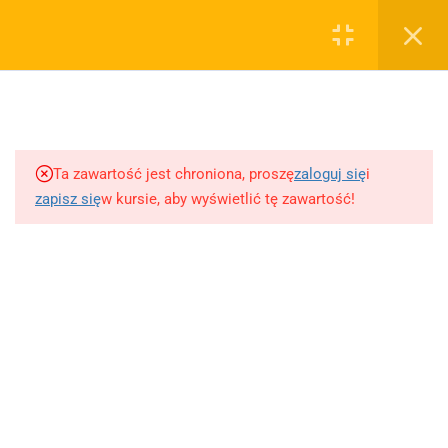
0
Rejestruj
Zaloguj
5
Techniki nauki
sklep@wiedzazwami.com.pl
Ta zawartość jest chroniona, proszę
zaloguj się
i
18
Starożytność
zapisz się
w kursie, aby wyświetlić tę zawartość!
FIRMA
15
Średniowiecze
O sprzedawcy
O nas
10
Renesans czyli odrodzenie
Blog
Kontakt
5
Barok
Dodaj opracowanie pytania na maturę ustną z polskiego