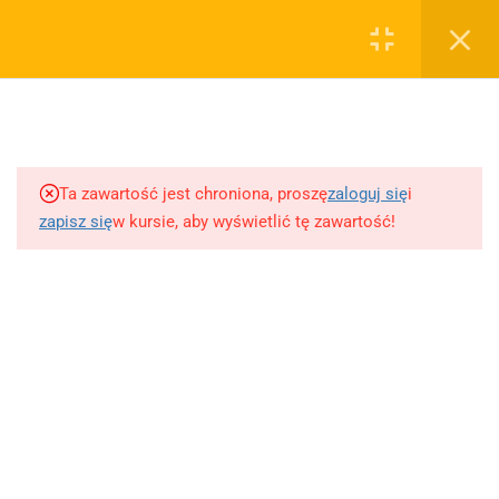
0
Rejestruj
Zaloguj
5
Techniki nauki
sklep@wiedzazwami.com.pl
Ta zawartość jest chroniona, proszę
zaloguj się
i
18
Starożytność
zapisz się
w kursie, aby wyświetlić tę zawartość!
FIRMA
15
Średniowiecze
O sprzedawcy
O nas
10
Renesans czyli odrodzenie
Blog
Kontakt
5
Barok
Dodaj opracowanie pytania na maturę ustną z polskiego