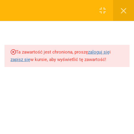
0
Rejestruj
Zaloguj
5
Techniki nauki
sklep@wiedzazwami.com.pl
Ta zawartość jest chroniona, proszę
zaloguj się
i
18
Starożytność
zapisz się
w kursie, aby wyświetlić tę zawartość!
FIRMA
15
Średniowiecze
O sprzedawcy
O nas
10
Renesans czyli odrodzenie
Blog
Kontakt
5
Barok
Dodaj opracowanie pytania na maturę ustną z polskiego