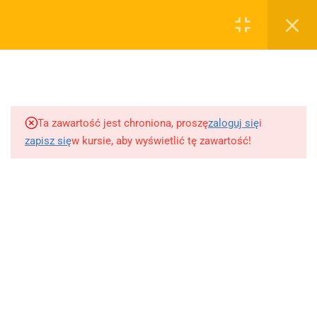
0
Rejestruj
Zaloguj
5
Techniki nauki
sklep@wiedzazwami.com.pl
Ta zawartość jest chroniona, proszę
zaloguj się
i
18
Starożytność
zapisz się
w kursie, aby wyświetlić tę zawartość!
FIRMA
15
Średniowiecze
O sprzedawcy
O nas
10
Renesans czyli odrodzenie
Blog
Kontakt
5
Barok
Dodaj opracowanie pytania na maturę ustną z polskiego