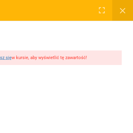
0
Rejestruj
Zaloguj
RYWATNOŚĆ
OSTATNIE PODKASTY
WY, ROZPRAWKI
WSPÓŁPRACA
SKLEP
lityka prywatności
11 Literatur wojny i
okupacji
egulamin
10 XX-lecie
lityka Prywatności
sz się
w kursie, aby wyświetlić tę zawartość!
międzywojenne
likacji
Młoda Polska
Polityka prywatności