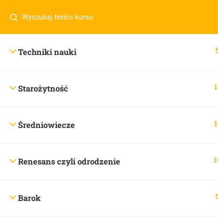
Masz pytania w sprawie SKLEPU?
sklep@wiedzazwami.co
Techniki nauki
sklep@wiedzazwami.com.pl
1
Starożytność
1
Średniowiecze
1
Renesans czyli odrodzenie
Barok