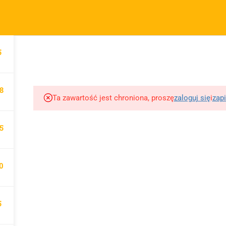
m.pl
FIRMA
SZYBKIE ODNOŚNIKI
P
5
KURSY
BLOG
BEZPŁATNE MATERIAŁY
MOTY
O sprzedawcy
FAQs
Po
O nas
Motywy na maturę
R
8
tabela
Blog
Po
Ta zawartość jest chroniona, proszę
zaloguj się
i
zapi
Motywy literackie –
ap
Kontakt
wpisz motyw
09 
5
Dodaj opracowanie
Opracowanie pytań na
pytania na maturę ustną
maturę z polskiego od
z polskiego
0
2023
5