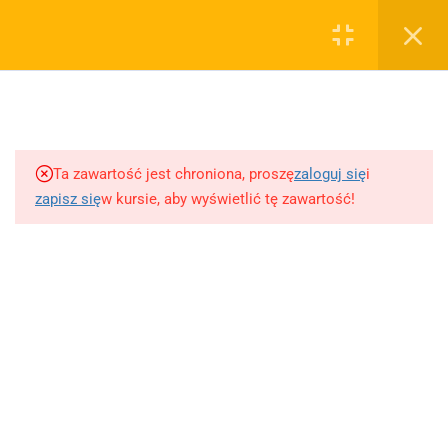
0
Rejestruj
Zaloguj
5
Techniki nauki
sklep@wiedzazwami.com.pl
Ta zawartość jest chroniona, proszę
zaloguj się
i
18
Starożytność
zapisz się
w kursie, aby wyświetlić tę zawartość!
FIRMA
15
Średniowiecze
O sprzedawcy
O nas
10
Renesans czyli odrodzenie
Blog
Kontakt
5
Barok
Dodaj opracowanie pytania na maturę ustną z polskiego