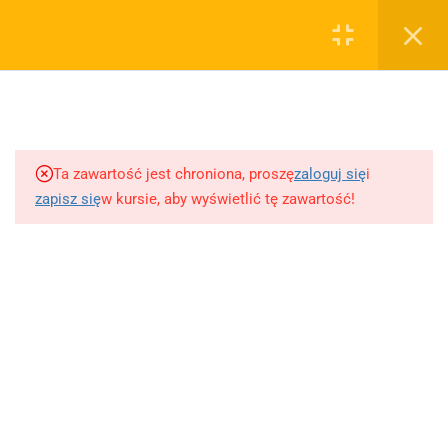
0
Rejestruj
Zaloguj
5
Techniki nauki
sklep@wiedzazwami.com.pl
Ta zawartość jest chroniona, proszę
zaloguj się
i
18
Starożytność
zapisz się
w kursie, aby wyświetlić tę zawartość!
FIRMA
15
Średniowiecze
O sprzedawcy
O nas
10
Renesans czyli odrodzenie
Blog
Kontakt
5
Barok
Dodaj opracowanie pytania na maturę ustną z polskiego