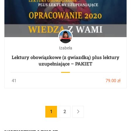
Izabela
Lektury obowiązkowe (z gwiazdką) plus lektury
uzupełniające – PAKIET
41
79.00 zł
1
2