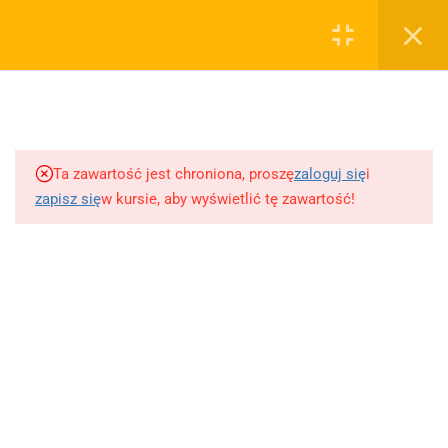
0
Rejestruj
Zaloguj
5
Techniki nauki
sklep@wiedzazwami.com.pl
Ta zawartość jest chroniona, proszę
zaloguj się
i
18
Starożytność
zapisz się
w kursie, aby wyświetlić tę zawartość!
FIRMA
15
Średniowiecze
O sprzedawcy
O nas
10
Renesans czyli odrodzenie
Blog
Kontakt
5
Barok
Dodaj opracowanie pytania na maturę ustną z polskiego