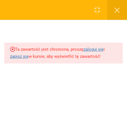
0
Rejestruj
Zaloguj
5
Techniki nauki
sklep@wiedzazwami.com.pl
Ta zawartość jest chroniona, proszę
zaloguj się
i
18
Starożytność
zapisz się
w kursie, aby wyświetlić tę zawartość!
FIRMA
15
Średniowiecze
O sprzedawcy
O nas
10
Renesans czyli odrodzenie
Blog
Kontakt
5
Barok
Dodaj opracowanie pytania na maturę ustną z polskiego