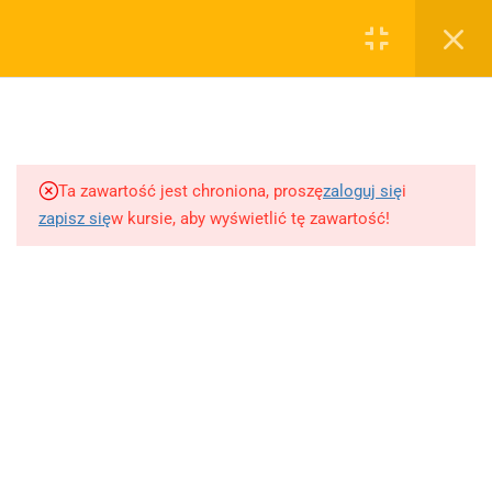
0
Rejestruj
Zaloguj
5
Techniki nauki
sklep@wiedzazwami.com.pl
Ta zawartość jest chroniona, proszę
zaloguj się
i
18
Starożytność
zapisz się
w kursie, aby wyświetlić tę zawartość!
FIRMA
15
Średniowiecze
O sprzedawcy
O nas
10
Renesans czyli odrodzenie
Blog
Kontakt
5
Barok
Dodaj opracowanie pytania na maturę ustną z polskiego