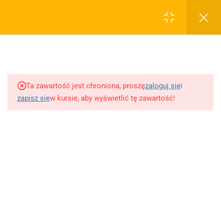
0
Rejestruj
Zaloguj
5
Techniki nauki
sklep@wiedzazwami.com.pl
Ta zawartość jest chroniona, proszę
zaloguj się
i
18
Starożytność
zapisz się
w kursie, aby wyświetlić tę zawartość!
FIRMA
15
Średniowiecze
O sprzedawcy
O nas
10
Renesans czyli odrodzenie
Blog
Kontakt
5
Barok
Dodaj opracowanie pytania na maturę ustną z polskiego