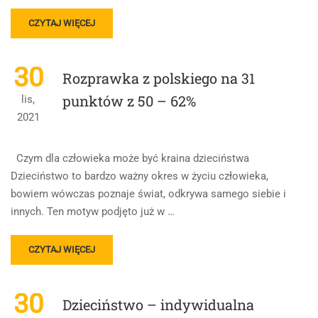
READ
CZYTAJ WIĘCEJ
MORE
ABOUT
ROZPRAWKA
30
Rozprawka z polskiego na 31
MATURALNA
NA
punktów z 50 – 62%
lis,
36
2021
PUNKTÓW
Czym dla człowieka może być kraina dzieciństwa
Dzieciństwo to bardzo ważny okres w życiu człowieka,
bowiem wówczas poznaje świat, odkrywa samego siebie i
innych. Ten motyw podjęto już w …
READ
CZYTAJ WIĘCEJ
MORE
ABOUT
ROZPRAWKA
30
Dzieciństwo – indywidualna
Z