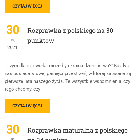
READ
CZYTAJ WIĘCEJ
MORE
ABOUT
KRAINA
30
Rozprawka z polskiego na 30
DZIECIŃSTWA
JEST
punktów
lis,
DLA
2021
CZŁOWIEKA
PUŁAPKĄ
SENTYMENTALNĄ.
,,Czym dla człowieka może być kraina dzieciństwa?” Każdy z
ROZPRAWKA
nas posiada w swej pamięci przestrzeń, w której zapisane są
NA
pierwsze lata naszego życia. Te wszystkie wspomnienia, czy
31
PUNKTÓW
tego chcemy, czy …
–
62%
READ
CZYTAJ WIĘCEJ
MORE
ABOUT
ROZPRAWKA
30
Rozprawka maturalna z polskiego
Z
POLSKIEGO
lis,