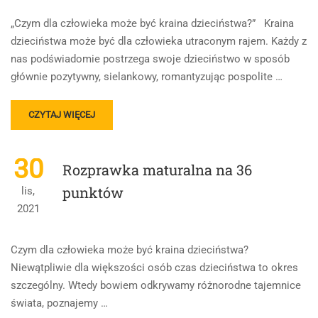
100
PROCENT,
„Czym dla człowieka może być kraina dzieciństwa?” Kraina
50
dzieciństwa może być dla człowieka utraconym rajem. Każdy z
NA
nas podświadomie postrzega swoje dzieciństwo w sposób
50
PUNKTÓW
głównie pozytywny, sielankowy, romantyzując pospolite …
READ
CZYTAJ WIĘCEJ
MORE
ABOUT
ROZPRAWKA
30
Rozprawka maturalna na 36
NA
35
punktów
lis,
PUNKTÓW
2021
Czym dla człowieka może być kraina dzieciństwa?
Niewątpliwie dla większości osób czas dzieciństwa to okres
szczególny. Wtedy bowiem odkrywamy różnorodne tajemnice
świata, poznajemy …