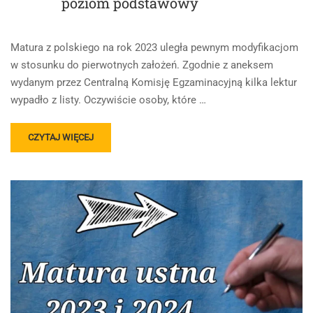
poziom podstawowy
Matura z polskiego na rok 2023 uległa pewnym modyfikacjom
w stosunku do pierwotnych założeń. Zgodnie z aneksem
wydanym przez Centralną Komisję Egzaminacyjną kilka lektur
wypadło z listy. Oczywiście osoby, które …
READ
CZYTAJ WIĘCEJ
MORE
ABOUT
LISTA
LEKTUR
OBOWIĄZKOWYCH
NA
MATURĘ
Z
POLSKIEGO
2023
I
2024