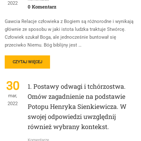
2022
INICJACJI
0 Komentarz
BOHATERA
Gawcia Relacje człowieka z Bogiem są różnorodne i wynikają
głównie ze sposobu w jaki istota ludzka traktuje Stwórcę.
Człowiek szukał Boga, ale jednocześnie buntował się
przeciwko Niemu. Bóg biblijny jest …
READ
CZYTAJ WIĘCEJ
MORE
ABOUT
CZŁOWIEK
30
1. Postawy odwagi i tchórzostwa.
W
RELACJI
Omów zagadnienie na podstawie
mar,
Z
2022
Potopu Henryka Sienkiewicza. W
BOGIEM
swojej odpowiedzi uwzględnij
również wybrany kontekst.
Komentarze