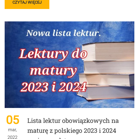
READ
CZYTAJ WIĘCEJ
MORE
ABOUT
MATURA
Z
JĘZYKA
POLSKIEGO
2023:
ZMIANY
PO
ROZPORZĄDZENIU
Z
LUTEGO
2022 ROKU!
05
Lista lektur obowiązkowych na
maturę z polskiego 2023 i 2024
mar,
2022