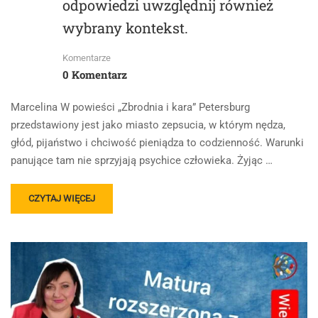
NA
odpowiedzi uwzględnij również
PODSTAWIE
wybrany kontekst.
ZBRODNI
I
KARY
Komentarze
FIODORA
0 Komentarz
DOSTOJEWSKIEGO.
W
Marcelina W powieści „Zbrodnia i kara” Petersburg
SWOJEJ
przedstawiony jest jako miasto zepsucia, w którym nędza,
ODPOWIEDZI
głód, pijaństwo i chciwość pieniądza to codzienność. Warunki
UWZGLĘDNIJ
RÓWNIEŻ
panujące tam nie sprzyjają psychice człowieka. Żyjąc …
WYBRANY
KONTEKST
READ
CZYTAJ WIĘCEJ
MORE
ABOUT
OBRAZ
MIASTA
I
JEGO
MIESZKAŃCÓW.
OMÓW