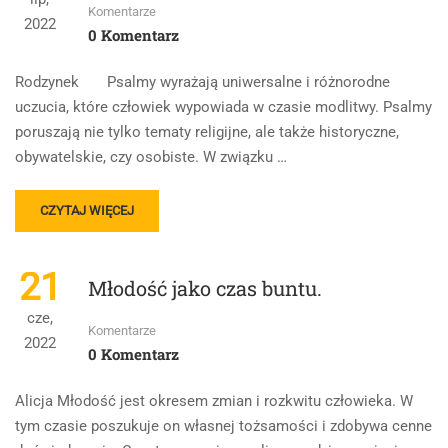
MATURA
Komentarze
2022
Z
0 Komentarz
POLSKIEGO
2023
Rodzynek Psalmy wyrażają uniwersalne i różnorodne
uczucia, które człowiek wypowiada w czasie modlitwy. Psalmy
poruszają nie tylko tematy religijne, ale także historyczne,
obywatelskie, czy osobiste. W związku …
READ
CZYTAJ WIĘCEJ
MORE
ABOUT
CZŁOWIEK
21
Młodość jako czas buntu.
W
RELACJI
cze,
Z
Komentarze
2022
BOGIEM
0 Komentarz
Alicja Młodość jest okresem zmian i rozkwitu człowieka. W
tym czasie poszukuje on własnej tożsamości i zdobywa cenne