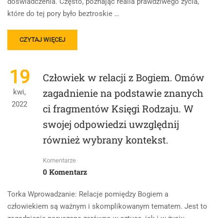
doświadczenia. Często, poznając realia prawdziwego życia,
które do tej pory było beztroskie …
READ
CZYTAJ WIĘCEJ
MORE
ABOUT
MŁODOŚĆ
19
Człowiek w relacji z Bogiem. Omów
JAKO
CZAS
zagadnienie na podstawie znanych
kwi,
BUNTU.
2022
ci fragmentów Księgi Rodzaju. W
swojej odpowiedzi uwzględnij
również wybrany kontekst.
Komentarze
0 Komentarz
Torka Wprowadzanie: Relacje pomiędzy Bogiem a
człowiekiem są ważnym i skomplikowanym tematem. Jest to