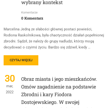
wybrany kontekst
POTOPU
HENRYKA
SIENKIEWICZA.
Komentarze
W
0 Komentarz
SWOJEJ
ODPOWIEDZI
Marcelina Jedną ze słabości głównej postaci powieści,
UWZGLĘDNIJ
Rodiona Raskolnikowa, była chaotyczność działań popełnionej
RÓWNIEŻ
zbrodni. Sądził, że należy do grupy nadludzi, którzy mogą
WYBRANY
KONTEKST.
decydować o czyimś życiu. Bardzo się zdziwił, kiedy …
READ
CZYTAJ WIĘCEJ
MORE
ABOUT
WALKA
30
Obraz miasta i jego mieszkańców.
CZŁOWIEKA
ZE
Omów zagadnienie na podstawie
mar,
SWOIMI
2022
Zbrodni i kary Fiodora
SŁABOŚCIAMI.
OMÓW
Dostojewskiego. W swojej
ZAGADNIENIE