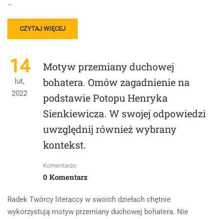
…
READ
CZYTAJ WIĘCEJ
MORE
ABOUT
ZAPRASZAMY
14
Motyw przemiany duchowej
DO
WSPÓŁPRACY
bohatera. Omów zagadnienie na
lut,
NAUCZYCIELI.
2022
podstawie Potopu Henryka
Sienkiewicza. W swojej odpowiedzi
uwzględnij również wybrany
kontekst.
Komentarze
0 Komentarz
Radek Twórcy literaccy w swoich dziełach chętnie
wykorzystują motyw przemiany duchowej bohatera. Nie