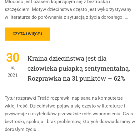
Młodość jest czasem kojarzącym się z beztroską i
Z
szczęściem. Motyw dzieciństwa często jest wykorzystywany
50
w literaturze do porównania z sytuacją z życia dorosłego, …
READ
CZYTAJ WIĘCEJ
MORE
ABOUT
ROZPRAWKA
30
Kraina dzieciństwa jest dla
MATURALNA
Z
człowieka pułapką sentymentalną.
lis,
POLSKIEGO
2021
Rozprawka na 31 punktów – 62%
NA
90
PROCENT,
45
Tytuł rozprawki Treść rozprawki napisana na komputerze –
PUNKTÓW
wklej treść. Dzieciństwo pojawia się często w literaturze i
przywołuje u czytelników przeważnie miłe wspomnienia. Czas
beztroski, spokoju i brak problemów, których doświadczamy w
dorosłym życiu …