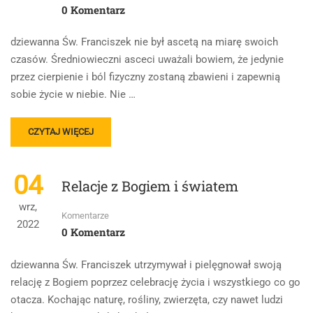
0 Komentarz
dziewanna Św. Franciszek nie był ascetą na miarę swoich
czasów. Średniowieczni asceci uważali bowiem, że jedynie
przez cierpienie i ból fizyczny zostaną zbawieni i zapewnią
sobie życie w niebie. Nie …
READ
CZYTAJ WIĘCEJ
MORE
ABOUT
FRANCISZKAŃSKI
04
Relacje z Bogiem i światem
IDEAŁ
UBÓSTWA
wrz,
JAKO
Komentarze
2022
MODEL
0 Komentarz
ASCEZY
dziewanna Św. Franciszek utrzymywał i pielęgnował swoją
relację z Bogiem poprzez celebrację życia i wszystkiego co go
otacza. Kochając naturę, rośliny, zwierzęta, czy nawet ludzi