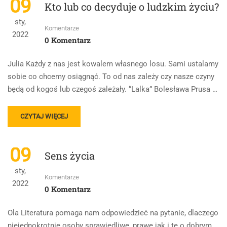
09
Kto lub co decyduje o ludzkim życiu?
WYBRANY
JAKO
KONTEKST.
CZAS
sty,
BUNTU
Komentarze
2022
0 Komentarz
Julia Każdy z nas jest kowalem własnego losu. Sami ustalamy
sobie co chcemy osiągnąć. To od nas zależy czy nasze czyny
będą od kogoś lub czegoś zależały. “Lalka” Bolesława Prusa …
READ
CZYTAJ WIĘCEJ
MORE
ABOUT
KTO
09
Sens życia
LUB
CO
sty,
DECYDUJE
Komentarze
2022
O
0 Komentarz
LUDZKIM
ŻYCIU?
Ola Literatura pomaga nam odpowiedzieć na pytanie, dlaczego
niejednokrotnie osoby sprawiedliwe, prawe jak i te o dobrym