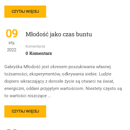
READ
CZYTAJ WIĘCEJ
MORE
ABOUT
JAK
09
Młodość jako czas buntu
LITERATURA
ANTYCZNA
sty,
PRZEDSTAWIA
Komentarze
2022
TRAGIZM
0 Komentarz
LUDZKIEGO
LOSU?
Gabryśka Młodość jest okresem poszukiwania własnej
OMÓW
tożsamości, eksperymentów, odkrywania siebie. Ludzie
ZAGADNIENIE
dopiero wkraczający z dorosłe życie są otwarci na świat,
NA
PODSTAWIE
energiczni, oddani przyjętym wartościom. Niestety często są
ANTYGONY
to wartości niszczące …
SOFOKLESA.
W
SWOJEJ
READ
CZYTAJ WIĘCEJ
ODPOWIEDZI
MORE
UWZGLĘDNIJ
ABOUT
RÓWNIEŻ
MŁODOŚĆ