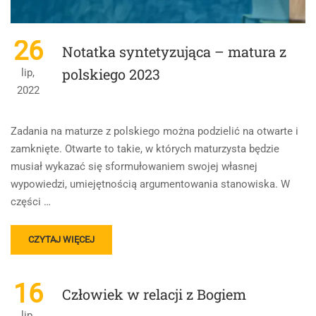
26
Notatka syntetyzująca – matura z
polskiego 2023
lip,
2022
Zadania na maturze z polskiego można podzielić na otwarte i
zamknięte. Otwarte to takie, w których maturzysta będzie
musiał wykazać się sformułowaniem swojej własnej
wypowiedzi, umiejętnością argumentowania stanowiska. W
części …
READ
CZYTAJ WIĘCEJ
MORE
ABOUT
NOTATKA
16
Człowiek w relacji z Bogiem
SYNTETYZUJĄCA
–
lip,