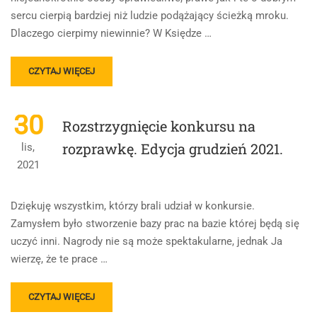
sercu cierpią bardziej niż ludzie podążający ścieżką mroku.
Dlaczego cierpimy niewinnie? W Księdze …
READ
CZYTAJ WIĘCEJ
MORE
ABOUT
SENS
30
Rozstrzygnięcie konkursu na
ŻYCIA
rozprawkę. Edycja grudzień 2021.
lis,
2021
Dziękuję wszystkim, którzy brali udział w konkursie.
Zamysłem było stworzenie bazy prac na bazie której będą się
uczyć inni. Nagrody nie są może spektakularne, jednak Ja
wierzę, że te prace …
READ
CZYTAJ WIĘCEJ
MORE