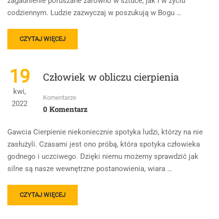
zagadnienie poruszane zarówno w sztuce, jak i w życiu
codziennym. Ludzie zazwyczaj w poszukują w Bogu …
READ
CZYTAJ WIĘCEJ
MORE
ABOUT
CZŁOWIEK
19
Człowiek w obliczu cierpienia
W
RELACJI
kwi,
Z
Komentarze
2022
BOGIEM.
0 Komentarz
OMÓW
ZAGADNIENIE
Gawcia Cierpienie niekoniecznie spotyka ludzi, którzy na nie
NA
zasłużyli. Czasami jest ono próbą, która spotyka człowieka
PODSTAWIE
godnego i uczciwego. Dzięki niemu możemy sprawdzić jak
ZNANYCH
CI
silne są nasze wewnętrzne postanowienia, wiara …
FRAGMENTÓW
KSIĘGI
READ
RODZAJU.
CZYTAJ WIĘCEJ
MORE
W
ABOUT
SWOJEJ