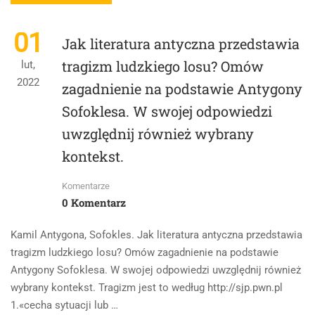
MORE
UWZGLĘDNIJ
ABOUT
RÓWNIEŻ
„POTOP”
WYBRANY
01
Jak literatura antyczna przedstawia
STRESZCZENIE
KONTEKST.
CZĘŚĆ
tragizm ludzkiego losu? Omów
lut,
II
2022
zagadnienie na podstawie Antygony
–
FILM
Sofoklesa. W swojej odpowiedzi
I
NAPISY
uwzględnij również wybrany
kontekst.
Komentarze
0 Komentarz
Kamil Antygona, Sofokles. Jak literatura antyczna przedstawia
tragizm ludzkiego losu? Omów zagadnienie na podstawie
Antygony Sofoklesa. W swojej odpowiedzi uwzględnij również
wybrany kontekst. Tragizm jest to według http://sjp.pwn.pl
1.«cecha sytuacji lub …