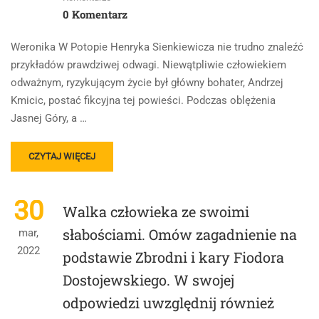
0 Komentarz
Weronika W Potopie Henryka Sienkiewicza nie trudno znaleźć
przykładów prawdziwej odwagi. Niewątpliwie człowiekiem
odważnym, ryzykującym życie był główny bohater, Andrzej
Kmicic, postać fikcyjna tej powieści. Podczas oblężenia
Jasnej Góry, a …
READ
CZYTAJ WIĘCEJ
MORE
ABOUT
1.
30
Walka człowieka ze swoimi
POSTAWY
ODWAGI
słabościami. Omów zagadnienie na
mar,
I
2022
podstawie Zbrodni i kary Fiodora
TCHÓRZOSTWA.
OMÓW
Dostojewskiego. W swojej
ZAGADNIENIE
NA
odpowiedzi uwzględnij również
PODSTAWIE