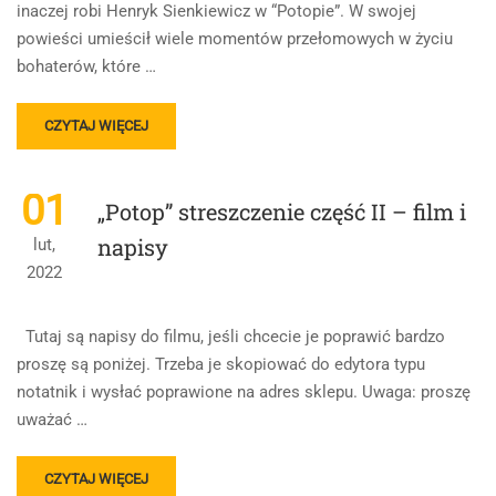
inaczej robi Henryk Sienkiewicz w “Potopie”. W swojej
powieści umieścił wiele momentów przełomowych w życiu
bohaterów, które …
READ
CZYTAJ WIĘCEJ
MORE
ABOUT
MOTYW
01
„Potop” streszczenie część II – film i
PRZEMIANY
DUCHOWEJ
napisy
lut,
BOHATERA.
2022
OMÓW
ZAGADNIENIE
NA
Tutaj są napisy do filmu, jeśli chcecie je poprawić bardzo
PODSTAWIE
proszę są poniżej. Trzeba je skopiować do edytora typu
POTOPU
notatnik i wysłać poprawione na adres sklepu. Uwaga: proszę
HENRYKA
SIENKIEWICZA.
uważać …
W
SWOJEJ
READ
ODPOWIEDZI
CZYTAJ WIĘCEJ