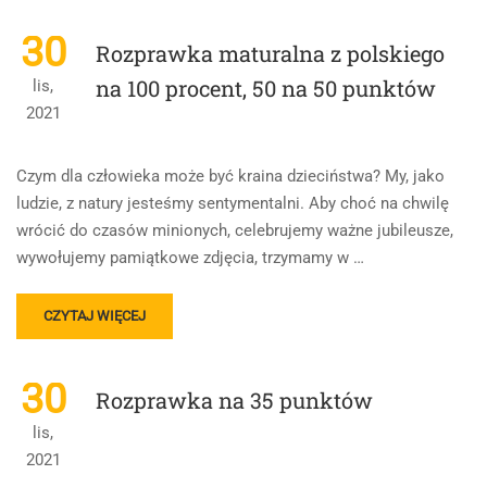
ABOUT
ROZSTRZYGNIĘCIE
30
Rozprawka maturalna z polskiego
KONKURSU
NA
na 100 procent, 50 na 50 punktów
lis,
ROZPRAWKĘ.
2021
EDYCJA
GRUDZIEŃ
2021.
Czym dla człowieka może być kraina dzieciństwa? My, jako
ludzie, z natury jesteśmy sentymentalni. Aby choć na chwilę
wrócić do czasów minionych, celebrujemy ważne jubileusze,
wywołujemy pamiątkowe zdjęcia, trzymamy w …
READ
CZYTAJ WIĘCEJ
MORE
ABOUT
ROZPRAWKA
30
Rozprawka na 35 punktów
MATURALNA
Z
lis,
POLSKIEGO
2021
NA