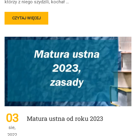
którzy z niego szydzili, kochał …
READ
CZYTAJ WIĘCEJ
MORE
ABOUT
RELACJE
Z
BOGIEM
I
ŚWIATEM
03
Matura ustna od roku 2023
sie,
2022