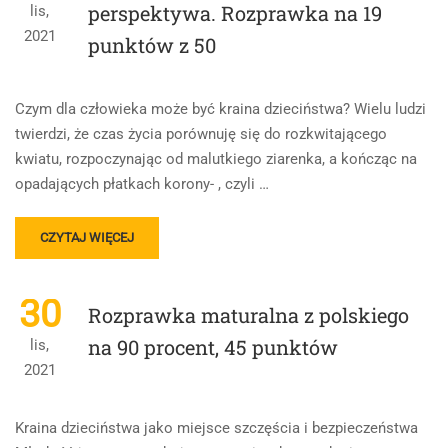
POLSKIEGO
perspektywa. Rozprawka na 19
lis,
NA
2021
punktów z 50
31
PUNKTÓW
Z
50
Czym dla człowieka może być kraina dzieciństwa? Wielu ludzi
–
twierdzi, że czas życia porównuję się do rozkwitającego
62%
kwiatu, rozpoczynając od malutkiego ziarenka, a kończąc na
opadających płatkach korony- , czyli …
READ
CZYTAJ WIĘCEJ
MORE
ABOUT
DZIECIŃSTWO
30
Rozprawka maturalna z polskiego
–
INDYWIDUALNA
na 90 procent, 45 punktów
lis,
PERSPEKTYWA.
2021
ROZPRAWKA
NA
19
Kraina dzieciństwa jako miejsce szczęścia i bezpieczeństwa
PUNKTÓW