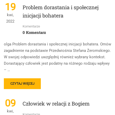
CZŁOWIEK
ODPOWIEDZI
19
Problem dorastania i społecznej
W
UWZGLĘDNIJ
OBLICZU
RÓWNIEŻ
inicjacji bohatera
kwi,
CIERPIENIA
WYBRANY
2022
KONTEKST.
Komentarze
0 Komentarz
olga Problem dorastania i społecznej inicjacji bohatera. Omów
zagadnienie na podstawie Przedwiośnia Stefana Żeromskiego.
W swojej odpowiedzi uwzględnij również wybrany kontekst.
Dorastający człowiek jest podatny na różnego rodzaju wpływy
– …
READ
CZYTAJ WIĘCEJ
MORE
ABOUT
PROBLEM
09
Człowiek w relacji z Bogiem
DORASTANIA
I
kwi,
SPOŁECZNEJ
Komentarze