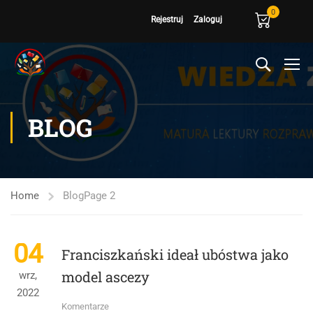
0
Rejestruj
Zaloguj
BLOG
Home
Blog
Page 2
04
Franciszkański ideał ubóstwa jako
model ascezy
wrz,
2022
Komentarze