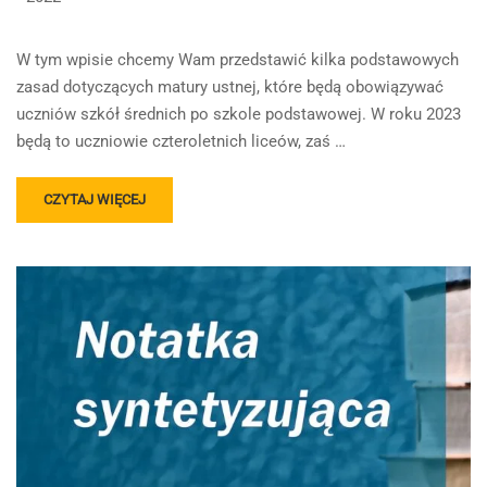
W tym wpisie chcemy Wam przedstawić kilka podstawowych
zasad dotyczących matury ustnej, które będą obowiązywać
uczniów szkół średnich po szkole podstawowej. W roku 2023
będą to uczniowie czteroletnich liceów, zaś …
READ
CZYTAJ WIĘCEJ
MORE
ABOUT
MATURA
USTNA
OD
ROKU
2023