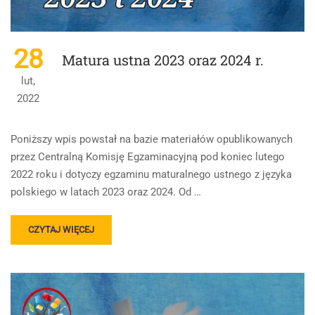
POZIOM
PODSTAWOWY
28
Matura ustna 2023 oraz 2024 r.
lut,
2022
Poniższy wpis powstał na bazie materiałów opublikowanych
przez Centralną Komisję Egzaminacyjną pod koniec lutego
2022 roku i dotyczy egzaminu maturalnego ustnego z języka
polskiego w latach 2023 oraz 2024. Od …
READ
CZYTAJ WIĘCEJ
MORE
ABOUT
MATURA
USTNA
2023
ORAZ