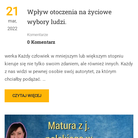
MATURA
21
Wpływ otoczenia na życiowe
ROZSZERZONA
Z
wybory ludzi.
mar,
POLSKIEGO
2022
W
Komentarze
LATACH
0 Komentarz
2023
I
2024
werka Każdy człowiek w mniejszym lub większym stopniu
WYMAGANIA
kieruje się nie tylko swoim zdaniem, ale również innych. Każdy
z nas widzi w pewnej osobie swój autorytet, za którym
chciałby podążać. …
READ
CZYTAJ WIĘCEJ
MORE
ABOUT
WPŁYW
OTOCZENIA
NA
ŻYCIOWE