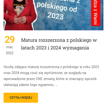
ZAGADNIENIE
NA
PODSTAWIE
ZBRODNI
I
KARY
FIODORA
DOSTOJEWSKIEGO.
29
Matura rozszerzona z polskiego w
W
SWOJEJ
latach 2023 i 2024 wymagania
mar,
ODPOWIEDZI
2022
UWZGLĘDNIJ
RÓWNIEŻ
WYBRANY
Osoby zdające maturę rozszerzoną z polskiego w roku 2023
KONTEKST.
oraz 2024 mogą czuć się wyróżnione, ze względu na
wprowadzone przez CKE zmiany, które w znaczący sposób
ułatwiają zdanie tego egzaminu. …
READ
CZYTAJ WIĘCEJ
MORE
ABOUT