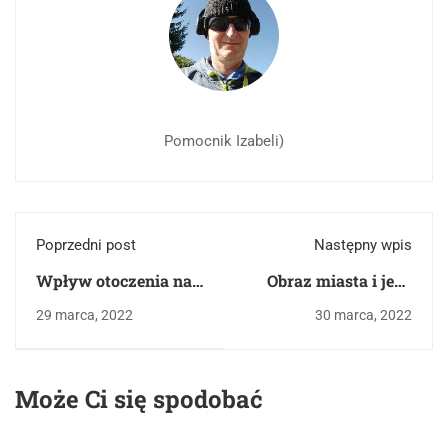
Pomocnik Izabeli)
Poprzedni post
Następny wpis
Wpływ otoczenia na
Obraz miasta i jego
życiowe wybory
mieszkańców. Omów
29 marca, 2022
30 marca, 2022
ludzi.
zagadnienie na
podstawie Zbrodni i
kary Fiodora
Może Ci się spodobać
Dostojewskiego. W
swojej odpowiedzi