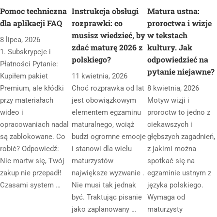
uwzględnij również
Pomoc techniczna
Instrukcja obsługi
Matura ustna:
wybrany kontekst.
dla aplikacji FAQ
rozprawki: co
proroctwa i wizje
musisz wiedzieć, by
w tekstach
8 lipca, 2026
zdać maturę 2026 z
kultury. Jak
1. Subskrypcje i
polskiego?
odpowiedzieć na
Płatności Pytanie:
pytanie niejawne?
Kupiłem pakiet
11 kwietnia, 2026
Premium, ale kłódki
Choć rozprawka od lat
8 kwietnia, 2026
przy materiałach
jest obowiązkowym
Motyw wizji i
wideo i
elementem egzaminu
proroctw to jedno z
opracowaniach nadal
maturalnego, wciąż
ciekawszych i
są zablokowane. Co
budzi ogromne emocje
głębszych zagadnień,
robić? Odpowiedź:
i stanowi dla wielu
z jakimi można
Nie martw się, Twój
maturzystów
spotkać się na
zakup nie przepadł!
największe wyzwanie .
egzaminie ustnym z
Czasami system …
Nie musi tak jednak
języka polskiego.
być. Traktując pisanie
Wymaga od
jako zaplanowany …
maturzysty