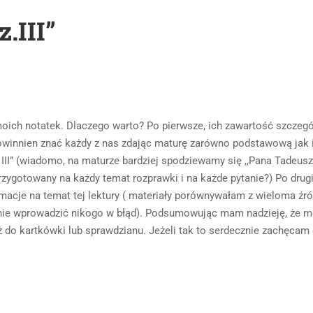
.III”
moich notatek. Dlaczego warto? Po pierwsze, ich zawartość szczeg
powinnien znać każdy z nas zdając maturę zarówno podstawową jak 
 III” (wiadomo, na maturze bardziej spodziewamy się ,,Pana Tadeusz
 przygotowany na każdy temat rozprawki i na każde pytanie?) Po drugi
acje na temat tej lektury ( materiały porównywałam z wieloma źr
 nie wprowadzić nikogo w błąd). Podsumowując mam nadzieję, że m
eż do kartkówki lub sprawdzianu. Jeżeli tak to serdecznie zachęcam