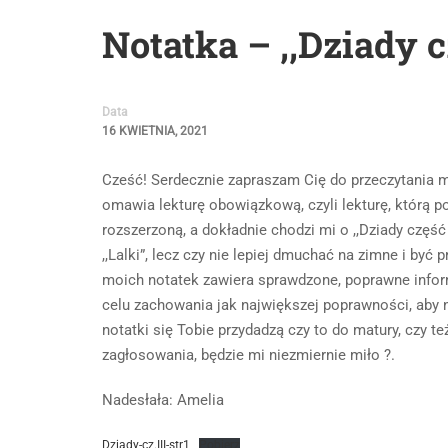
Notatka – ,,Dziady cz
Data
16 KWIETNIA, 2021
Cześć! Serdecznie zapraszam Cię do przeczytania 
omawia lekturę obowiązkową, czyli lekturę, którą 
rozszerzoną, a dokładnie chodzi mi o ,,Dziady część
,,Lalki”, lecz czy nie lepiej dmuchać na zimne i być
moich notatek zawiera sprawdzone, poprawne inform
celu zachowania jak największej poprawności, aby
notatki się Tobie przydadzą czy to do matury, czy t
zagłosowania, będzie mi niezmiernie miło ?.
Nadesłała: Amelia
Dziady-cz.III-str1
Pobierz