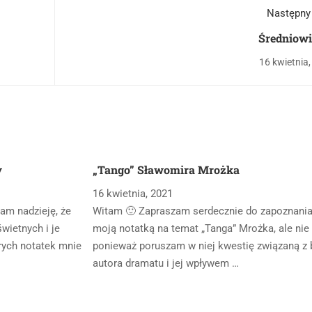
Następny
Średniowi
16 kwietnia
y
„Tango” Sławomira Mrożka
16 kwietnia, 2021
am nadzieję, że
Witam 🙂 Zapraszam serdecznie do zapoznania
wietnych i je
moją notatką na temat „Tanga” Mrożka, ale nie 
rych notatek mnie
ponieważ poruszam w niej kwestię związaną z b
autora dramatu i jej wpływem …