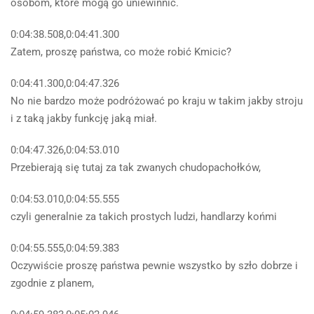
osobom, które mogą go uniewinnić.
0:04:38.508,0:04:41.300
Zatem, proszę państwa, co może robić Kmicic?
0:04:41.300,0:04:47.326
No nie bardzo może podróżować po kraju w takim jakby stroju
i z taką jakby funkcję jaką miał.
0:04:47.326,0:04:53.010
Przebierają się tutaj za tak zwanych chudopachołków,
0:04:53.010,0:04:55.555
czyli generalnie za takich prostych ludzi, handlarzy końmi
0:04:55.555,0:04:59.383
Oczywiście proszę państwa pewnie wszystko by szło dobrze i
zgodnie z planem,