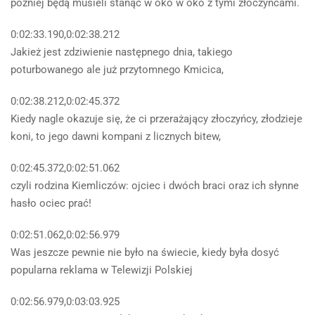
później będą musieli stanąć w oko w oko z tymi złoczyńcami.
0:02:33.190,0:02:38.212
Jakież jest zdziwienie następnego dnia, takiego
poturbowanego ale już przytomnego Kmicica,
0:02:38.212,0:02:45.372
Kiedy nagle okazuje się, że ci przerażający złoczyńcy, złodzieje
koni, to jego dawni kompani z licznych bitew,
0:02:45.372,0:02:51.062
czyli rodzina Kiemliczów: ojciec i dwóch braci oraz ich słynne
hasło ociec prać!
0:02:51.062,0:02:56.979
Was jeszcze pewnie nie było na świecie, kiedy była dosyć
popularna reklama w Telewizji Polskiej
0:02:56.979,0:03:03.925