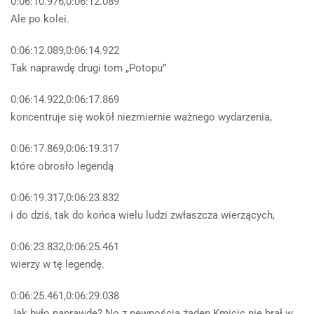
0:06:10.976,0:06:12.089
Ale po kolei.
0:06:12.089,0:06:14.922
Tak naprawdę drugi tom „Potopu”
0:06:14.922,0:06:17.869
koncentruje się wokół niezmiernie ważnego wydarzenia,
0:06:17.869,0:06:19.317
które obrosło legendą
0:06:19.317,0:06:23.832
i do dziś, tak do końca wielu ludzi zwłaszcza wierzących,
0:06:23.832,0:06:25.461
wierzy w tę legendę.
0:06:25.461,0:06:29.038
Jak było naprawdę? No z pewnością żaden Kmicic nie brał w