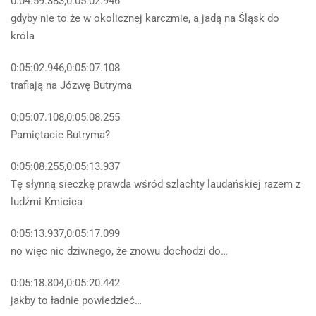
0:04:59.383,0:05:02.946
gdyby nie to że w okolicznej karczmie, a jadą na Śląsk do
króla
0:05:02.946,0:05:07.108
trafiają na Józwę Butryma
0:05:07.108,0:05:08.255
Pamiętacie Butryma?
0:05:08.255,0:05:13.937
Tę słynną sieczkę prawda wśród szlachty laudańskiej razem z
ludźmi Kmicica
0:05:13.937,0:05:17.099
no więc nic dziwnego, że znowu dochodzi do…
0:05:18.804,0:05:20.442
jakby to ładnie powiedzieć…