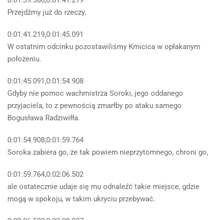
0:01:39.386,0:01:41.219
Przejdźmy już do rzeczy.
0:01:41.219,0:01:45.091
W ostatnim odcinku pozostawiliśmy Kmicica w opłakanym
położeniu.
0:01:45.091,0:01:54.908
Gdyby nie pomoc wachmistrza Soroki, jego oddanego
przyjaciela, to z pewnością zmarłby po ataku samego
Bogusława Radziwiłła.
0:01:54.908,0:01:59.764
Soroka zabiera go, że tak powiem nieprzytomnego, chroni go,
0:01:59.764,0:02:06.502
ale ostatecznie udaje się mu odnaleźć takie miejsce, gdzie
mogą w spokoju, w takim ukryciu przebywać.