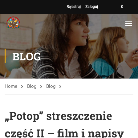
Rejestruj
Zaloguj
0
BLOG
Home
Blog
Blog
„Potop” streszczenie
część II – film i napisy