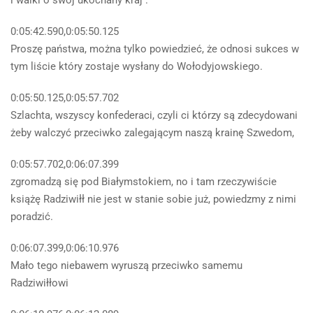
i walki o swój ukochany kraj .
0:05:42.590,0:05:50.125
Proszę państwa, można tylko powiedzieć, że odnosi sukces w
tym liście który zostaje wysłany do Wołodyjowskiego.
0:05:50.125,0:05:57.702
Szlachta, wszyscy konfederaci, czyli ci którzy są zdecydowani
żeby walczyć przeciwko zalegającym naszą krainę Szwedom,
0:05:57.702,0:06:07.399
zgromadzą się pod Białymstokiem, no i tam rzeczywiście
książę Radziwiłł nie jest w stanie sobie już, powiedzmy z nimi
poradzić.
0:06:07.399,0:06:10.976
Mało tego niebawem wyruszą przeciwko samemu
Radziwiłłowi