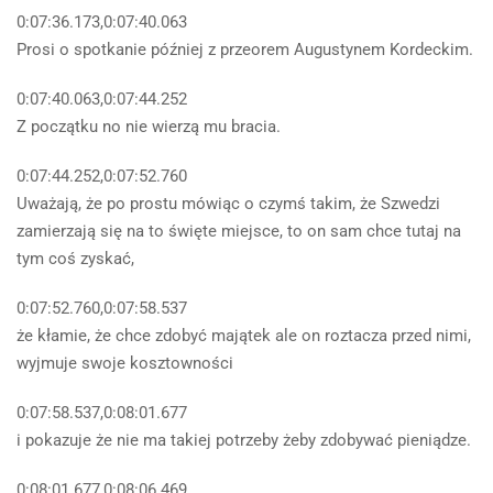
0:07:36.173,0:07:40.063
Prosi o spotkanie później z przeorem Augustynem Kordeckim.
0:07:40.063,0:07:44.252
Z początku no nie wierzą mu bracia.
0:07:44.252,0:07:52.760
Uważają, że po prostu mówiąc o czymś takim, że Szwedzi
zamierzają się na to święte miejsce, to on sam chce tutaj na
tym coś zyskać,
0:07:52.760,0:07:58.537
że kłamie, że chce zdobyć majątek ale on roztacza przed nimi,
wyjmuje swoje kosztowności
0:07:58.537,0:08:01.677
i pokazuje że nie ma takiej potrzeby żeby zdobywać pieniądze.
0:08:01.677,0:08:06.469