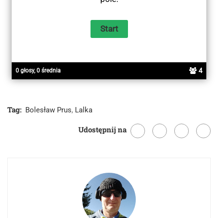
4
0 głosy, 0 średnia
Tag:
Bolesław Prus
,
Lalka
Udostępnij na