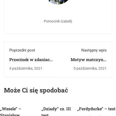
Pomocnik Izabeli)
Poprzedni post
Następny wpis
Przecinek w zdaniach
Motyw matczynej
złożonych
miłości. Omów
4 października, 2021
5 października, 2021
zagadnienie na
podstawie mitu o
Demeter i Korze z
Może Ci się spodobać
Mitologii Jana
Parandowskiego. W
swojej odpowiedzi
„Wesele” –
„Dziady” cz. III
„Ferdydurke” – test
uwzględnij również
Stanisław
test