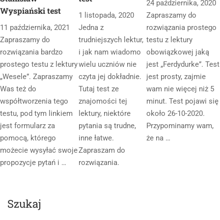
wybrany kontekst.
24 października, 2020
Wyspiański test
1 listopada, 2020
Zapraszamy do
11 października, 2021
Jedna z
rozwiązania prostego
Zapraszamy do
trudniejszych lektur,
testu z lektury
rozwiązania bardzo
i jak nam wiadomo
obowiązkowej jaką
prostego testu z lektury
wielu uczniów nie
jest „Ferdydurke”. Test
„Wesele”. Zapraszamy
czyta jej dokładnie.
jest prosty, zajmie
Was też do
Tutaj test ze
wam nie więcej niż 5
współtworzenia tego
znajomości tej
minut. Test pojawi się
testu, pod tym linkiem
lektury, niektóre
około 26-10-2020.
jest formularz za
pytania są trudne,
Przypominamy wam,
pomocą, którego
inne łatwe.
że na …
możecie wysyłać swoje
Zapraszam do
propozycje pytań i …
rozwiązania.
Szukaj