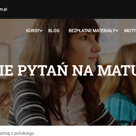
m.pl
KURSY
BLOG
BEZPŁATNE MATERIAŁY
MOTY
E PYTAŃ NA MATU
stną z polskiego