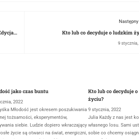
Następny
Edycja
Kto lub co decyduje o ludzkim ż
9 stycznia
dość jako czas buntu
Kto lub co decyduje 
życiu?
ycznia, 2022
yśka Młodość jest okresem poszukiwania
9 stycznia, 2022
nej tożsamości, eksperymentów,
Julia Każdy z nas jest 
ywania siebie. Ludzie dopiero wkraczający
własnego losu. Sami us
rosłe życie są otwarci na świat, energiczni,
sobie co chcemy osiągn