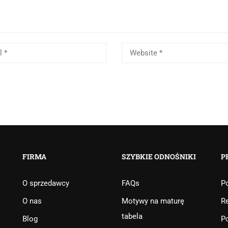
FIRMA
SZYBKIE ODNOŚNIKI
P
O sprzedawcy
FAQs
Po
O nas
Motywy na maturę
R
tabela
Blog
Po