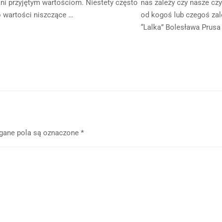
ni przyjętym wartościom. Niestety często
nas zależy czy nasze cz
o wartości niszczące …
od kogoś lub czegoś zal
“Lalka” Bolesława Prusa
ane pola są oznaczone
*