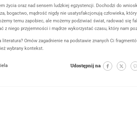
em życia oraz nad sensem ludzkiej egzystencji. Dochodzi do wnios
za, bogactwo, mądrość nigdy nie usatysfakcjonują człowieka, który
możemy temu zapobiec, ale możemy podziwiać świat, radować się fa
ć z niego przyjemności i mądrze wykorzystać czasu, który nam poz
ela literatura? Omów zagadnienie na podstawie znanych Ci fragment
ież wybrany kontekst.
Udostępnij na
iela