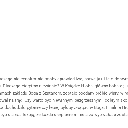
aczego niejednokrotnie osoby sprawiedliwe, prawe jak i te o dobry
ku. Dlaczego cierpimy niewinnie? W Księdze Hioba, główny bohater,
amach zakładu Boga z Szatanem, zostaje poddany próbie wiary, w 
rował na trąd. Czy warto być niewinnym, bezgrzesznym i dobrym sko
a dochodziło pytanie czy lepiej byłoby zwątpić w Boga. Finalnie Hi
być dla nas lekcją, że każde cierpienie minie a za wytrwałość zost