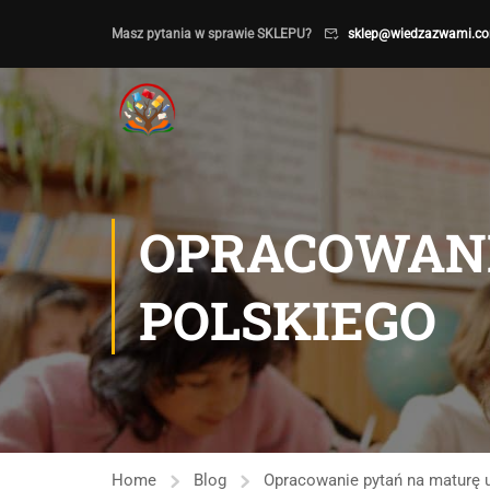
Masz pytania w sprawie SKLEPU?
sklep@wiedzazwami.co
OPRACOWANI
POLSKIEGO
Home
Blog
Opracowanie pytań na maturę u