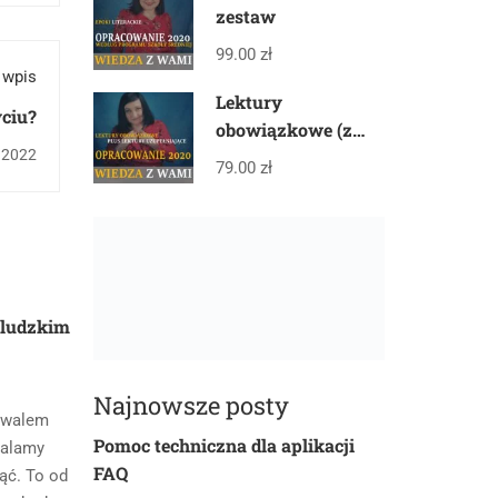
zestaw
99.00 zł
 wpis
Lektury
yciu?
obowiązkowe (z
gwiazdką) plus
, 2022
79.00 zł
lektury
uzupełniające –
PAKIET
o ludzkim
Najnowsze posty
kowalem
Pomoc techniczna dla aplikacji
talamy
FAQ
ąć. To od