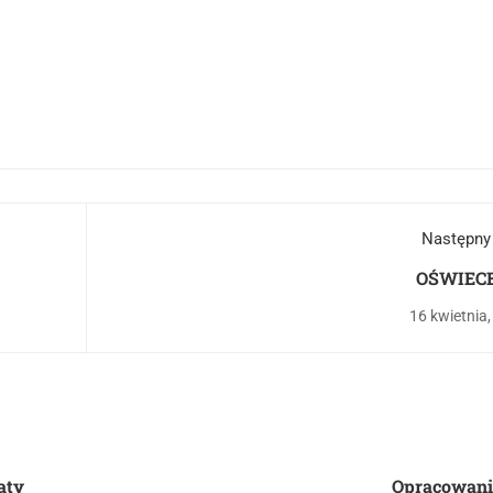
Następny
OŚWIEC
16 kwietnia
aty
Opracowani