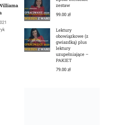
zestaw
Williama
a
99.00 zł
2021
Lektury
tryk
obowiązkowe (z
gwiazdką) plus
lektury
uzupełniające –
PAKIET
79.00 zł